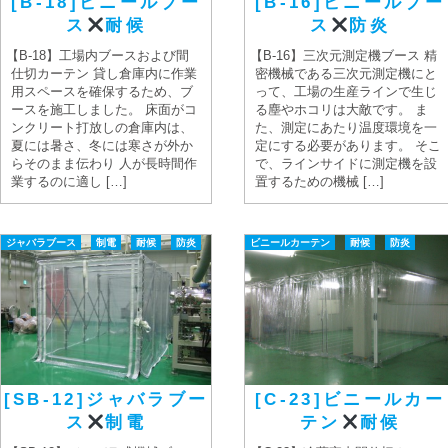
[B-18]ビニールブー
[B-16]ビニールブー
ス
耐候
ス
防炎
【B-18】工場内ブースおよび間
【B-16】三次元測定機ブース 精
仕切カーテン 貸し倉庫内に作業
密機械である三次元測定機にと
用スペースを確保するため、ブ
って、工場の生産ラインで生じ
ースを施工しました。 床面がコ
る塵やホコリは大敵です。 ま
ンクリート打放しの倉庫内は、
た、測定にあたり温度環境を一
夏には暑さ、冬には寒さが外か
定にする必要があります。 そこ
らそのまま伝わり 人が長時間作
で、ラインサイドに測定機を設
業するのに適し […]
置するための機械 […]
ジャバラブース
制電
耐候
防炎
ビニールカーテン
耐候
防炎
[SB-12]ジャバラブー
[C-23]ビニールカー
ス
制電
テン
耐候