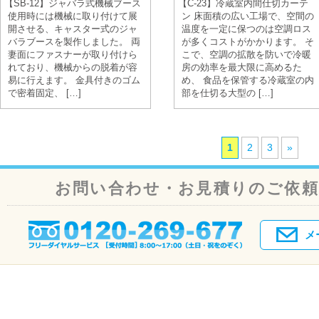
【SB-12】ジャバラ式機械ブース
【C-23】冷蔵室内間仕切カーテ
使用時には機械に取り付けて展
ン 床面積の広い工場で、空間の
開させる、キャスター式のジャ
温度を一定に保つのは空調ロス
バラブースを製作しました。 両
が多くコストがかかります。 そ
妻面にファスナーが取り付けら
こで、空調の拡散を防いで冷暖
れており、機械からの脱着が容
房の効率を最大限に高めるた
易に行えます。 金具付きのゴム
め、 食品を保管する冷蔵室の内
で密着固定、 […]
部を仕切る大型の […]
1
2
3
»
お問い合わせ・お見積りのご依
メ