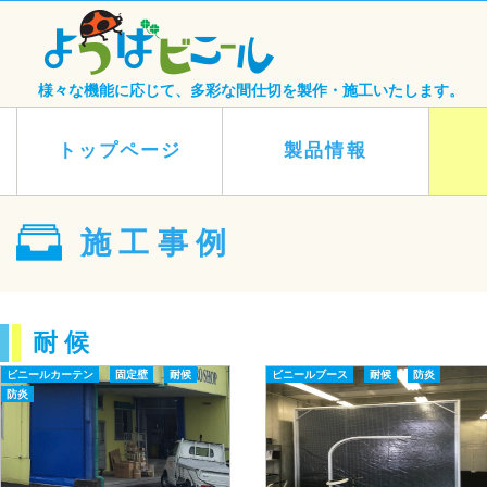
様々な機能に応じて、多彩な間仕切を製作・施工いたします。
トップページ
製品情報
施工事例
耐候
ビニールカーテン
固定壁
耐候
ビニールブース
耐候
防炎
防炎