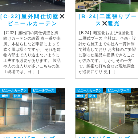
[C-32]屋外間仕切壁
[B-24]二重張りブー
ビニールカーテン
ス
遮光
【C-32】搬出口の間仕切壁と風
【B-24】暗室化および恒温化用
除けカーテンの設置 春一番や南
二層式ブース 当社は、企画・設
風、木枯らしなど季節によって
計から施工までを社内一貫体制
吹く風は様々ですが、 それを建
で対応しており お客様のご要望
物内部まで入り込まないように
に副った製品を提供できること
工夫する必要があります。 製品
が強みです。 しかしその一方
や人の出入りが多いこちらの施
で、綿密な打ち合せと現地調査
工現場では、日 […]
が必要になり 更 […]
ビニールカーテン
ビニールブース
ビニールカーテン
ビニールブース
耐候
防炎
耐候
防炎